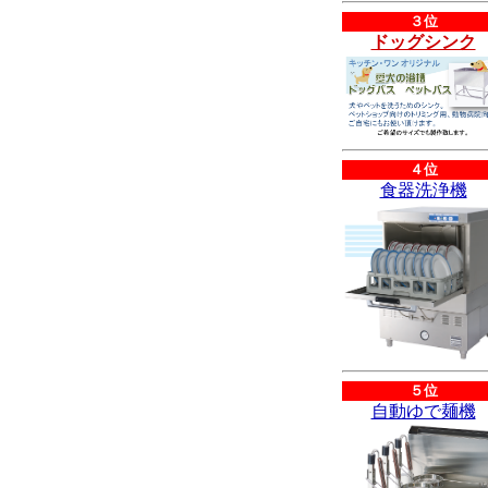
３位
ドッグシンク
４位
食器洗浄機
５位
自動ゆで麺機