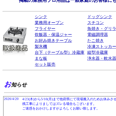
掲載の業務用プロ用品は一般家庭のお客様に
シンク
ドッグシンク
業務用オーブン
スチコン
フライヤー
魚焼き・グリ
炊飯器・保温ジャー
電磁調理器
お好み焼きテーブル
たこ焼き
製氷機
冷凍ストッカ
台下（テーブル型）冷蔵庫
縦型冷蔵庫
まな板
浄水器・軟水
セット販売
お
知らせ