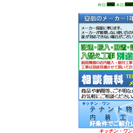
:
:
昨日
本日
キッチン・ワン