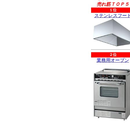
売れ筋ＴＯＰ５
１位
ステンレスフー
２位
業務用オーブン