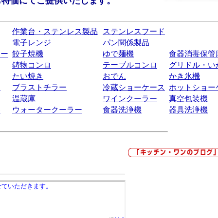
も特価にてご提供いたします。
作業台・ステンレス製品
ステンレスフード
電子レンジ
パン関係製品
ラー
餃子焼機
ゆで麺機
食器消毒保管
鋳物コンロ
テーブルコンロ
グリドル・い
たい焼き
おでん
かき氷機
ー
ブラストチラー
冷蔵ショーケース
ホットショー
温蔵庫
ワインクーラー
真空包装機
器
ウォータークーラー
食器洗浄機
器具洗浄機